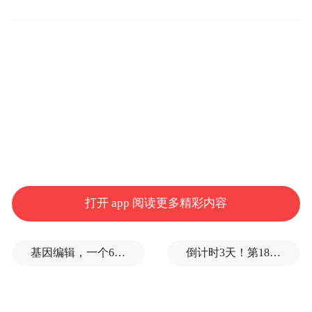
艾萨克曼和吉利斯将分别离开飞船并进行一
系列太空服机动性测试。由于SpaceX的太空
服不包括可以让宇航员在太空中更自由漂
浮、执行复杂任务的主生命支持系统，所以
“北极星黎明”的宇航员要从连接在飞船上的
长软管中获得生命支持。
“特别声明：以上作品内容(包括在内的视频、图片或音
频)为凤凰网旗下自媒体平台“大风号”用户上传并发
布，本平台仅提供信息存储空间服务。
打开 app 阅读更多精彩内容
Notice: The content above (including the videos,
pictures and audios if any) is uploaded and posted
by the user of Dafeng Hao, which is a social media
基因编辑，一个6岁女孩之死
倒计时3天！第18届影响世界华人盛典即将启幕
platform and merely provides information storage
space services.”