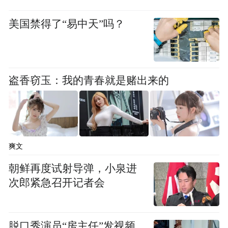
成员之外，普通的车主会使用吗？这一点，
美国禁得了“易中天”吗？
沃尔沃已经想到了，并且开始行动了。
盗香窃玉：我的青春就是赌出来的
爽文
朝鲜再度试射导弹，小泉进
次郎紧急召开记者会
近日，沃尔沃汽车在全国发起“沃尔沃AED道
路使者”招募，旨在通过线下专业急救培训及
脱口秀演员“房主任”发视频
AED操作培训，手把手帮助车主掌握急救知