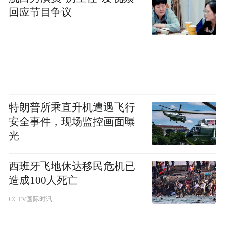
回应节目争议
识和心肺复苏（CPR）技能。车主在通过考
核并成功结业后，将加入沃尔沃AED道路使
者联盟，获得专业的AED设备，以及使者联
盟专用车贴，并在未来实现以车为载体，在
危急关头向他人提供救援。首批招募行动将
覆盖上海、成都、深圳、广州、长春、西安6
特朗普所乘直升机遭遇飞行
个城市，计划招募60人。
安全事件，现场监控画面曝
光
西班牙飞地休达移民危机已
造成100人死亡
CCTV国际时讯