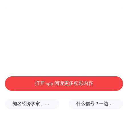
近年来，就有不少车主自发将车载AED放在
车内，成为移动的救助站。
打开 app 阅读更多精彩内容
知名经济学家、教育家、出版人高希均辞世，享年90岁
什么信号？一边金价大跌，一边各国央行一直买