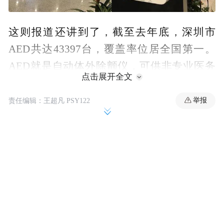
这则报道还讲到了，截至去年底，深圳市
AED共达43397台，覆盖率位居全国第一。
AED就是自动体外除颤仪，可供非专业医务
点击展开全文
人员在经过简短培训后使用的医疗器械，用
于抢救因室颤、无脉性室速导致的心脏骤
举报
责任编辑：王超凡 PSY122
停。一般投放在机场、地铁站、学校、商
城、电影院、体育场馆等公共场所。在这里
很多人会产生疑问，“目前的AED设备都是投
放在固定场所，能不能把设备投放在汽车上
呢？”