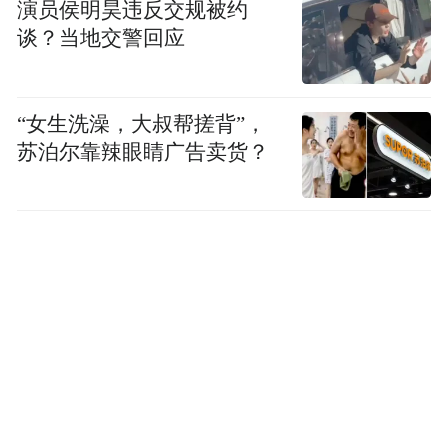
演员侯明昊违反交规被约
用急救包。而这次AED联盟的成立，说明沃
谈？当地交警回应
尔沃要全面开始推进移动的AED，让每一辆
沃尔沃成为移动的急救站，为身边的每一个
人带去安全感。
“女生洗澡，大叔帮搓背”，
苏泊尔靠辣眼睛广告卖货？
为用户及社会提供的安全感，沃尔沃的安全
值得信赖
据统计，我国每年心源性猝死者高达55万，
居全球之首，但心脏骤停的抢救成功率却不
到1%。平均每天1500人死于心脏骤停，这些
意外90%左右发生在医院外。对于一个心脏
骤停的患者来说，挽救生命的黄金时间只有4
分钟，如果在四分钟之内，患者身边的第一