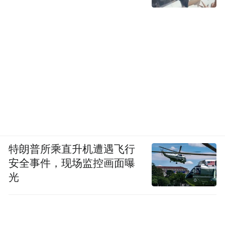
车队及相关急救培训，沃尔沃汽车作为行业
内唯一官方率先成立AED联盟的车企，企业
及品牌车主的共同努力，对于推动AED车队
建设有着积极意义和标杆作用，同时致力为
整个社会做贡献，传递大爱和博爱，传递满
满的安全感。
沃尔沃汽车97年来，不断推动出行安全技术
的创新和应用，打造极致安全的产品。沃尔
特朗普所乘直升机遭遇飞行
沃汽车坚持把“笼式安全车身”、“三点式安全
安全事件，现场监控画面曝
带”等安全技术无偿分享给全世界，至今已挽
光
救上百万人的生命。
结束语：