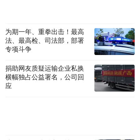
为期一年、重拳出击！最高
法、最高检、司法部，部署
专项斗争
其实在这个联盟发起之前，以安全为第一的
沃尔沃就已经开始在车载AED方面行动了，
捐助网友质疑运输企业私换
2019年，沃尔沃就与荷兰WPP一起推出了
横幅独占公益署名，公司回
Volvo Lifesaver项目。2023年3月26日，上海
应
市医药卫生发展基金会和沃尔沃汽车联合发
起的沃尔沃·健康天使跑团“天使之路”公益计
划，在发布会的现场，展示了一辆车身贴有
“车内有AED，如需帮助，请截停我!”标语的
沃尔沃C40，其后备箱配有专业的AED与医