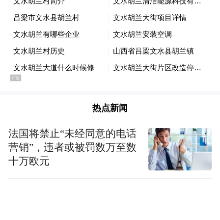
车载AED其实是将自动体外除颤器（AED）
安装在救护车、消防车及私家车等特定车辆
上，以便在紧急情况下快速进行心肺复苏。
相比于固定场所的AED，车载AED则可以更
快地到达现场，并且可以在患者被送往医院
的过程中继续进行心肺复苏，与固定AED形
热点新闻
成互补。
法国将禁止“未经同意的电话
营销”，违者或被罚数万至数
首个官方AED联盟成立了，这就是移动的急
十万欧元
救站
虽然有越来越多的私家车主在自己的车上安
装车载AED，但除了车主是医生或者救援队