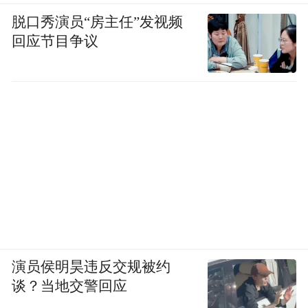
反应人能够快速实施高质量心肺复苏并使用
脱口秀演员“房主任”发视频
AED除颤，患者存活率能提升50%到70%。
回应节目争议
演员侯明昊违反交规被约
谈？当地交警回应
目前，国内已有个人及组织在推动流动AED