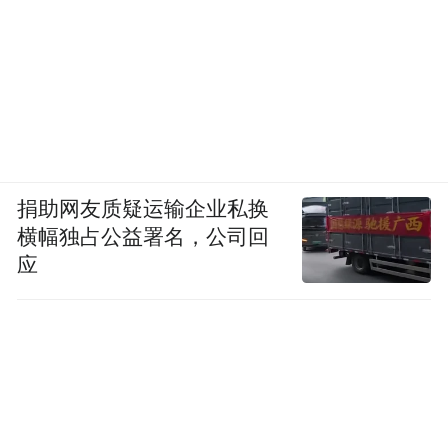
沃尔沃品牌成立97年以来，从安全的产品，
到保护车内成员，再到保护车外行人，一直
都将“安全感”贯穿始终。现如今，沃尔沃的
安全“野心”有了新目标——拯救更多的人，
成立AED联盟，沃尔沃汽车希望所有车主都
具备救助他人的能力，在危急关头伸出援助
捐助网友质疑运输企业私换
横幅独占公益署名，公司回
之手，让每一个生命都能感受到爱的力量，
应
守护全社会“安全感”。这个世界，会变得更
好！
“特别声明：以上作品内容(包括在内的视频、图片或音
频)为凤凰网旗下自媒体平台“大风号”用户上传并发
布，本平台仅提供信息存储空间服务。
Notice: The content above (including the videos,