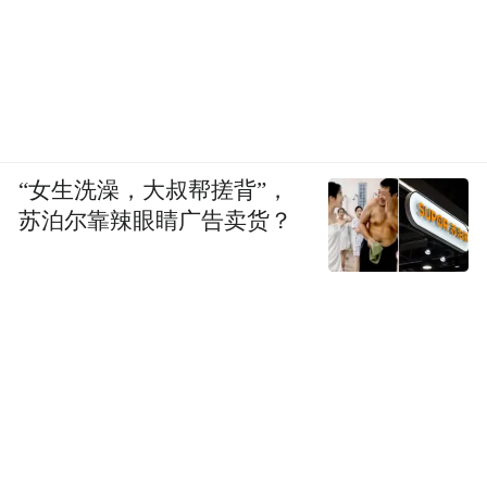
“女生洗澡，大叔帮搓背”，
苏泊尔靠辣眼睛广告卖货？